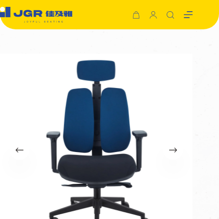
跳
至
購
主
物
要
車
內
容