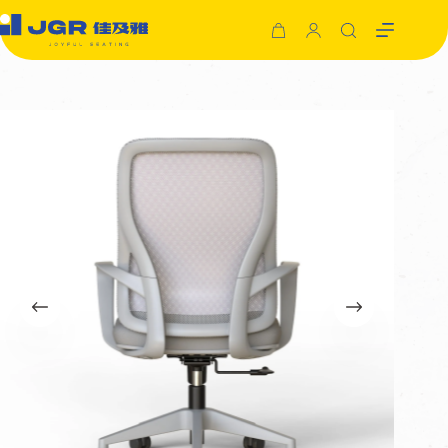
跳
至
購
主
物
要
車
內
容