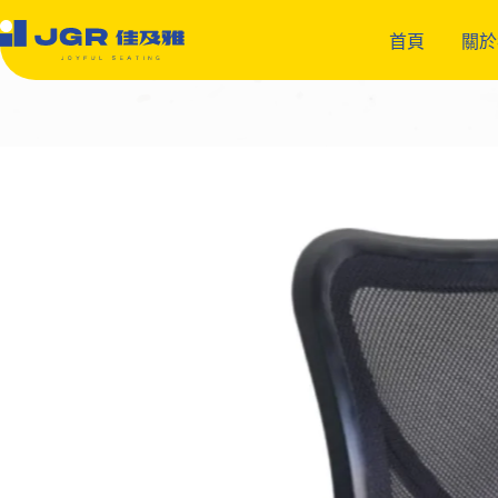
跳
至
首頁
關於
主
要
內
容