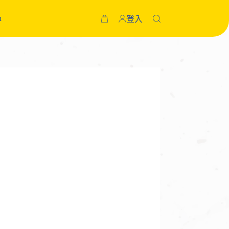
h
登入
購
物
車