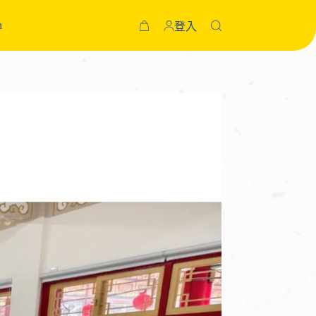
h
登入
購
物
車