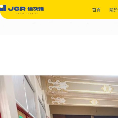
跳
至
首頁
關於
主
要
內
容