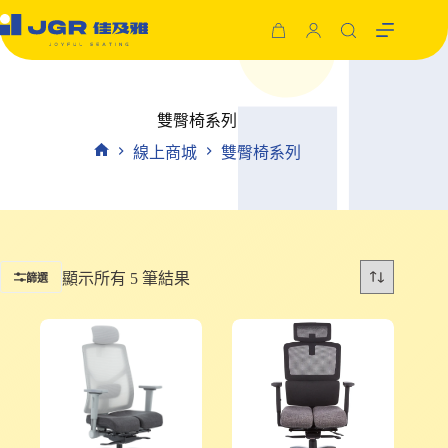
跳
至
購
主
物
要
車
內
雙臀椅系列
容
線上商城
雙臀椅系列
首
頁
顯示所有 5 筆結果
篩選